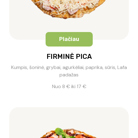
Plačiau
FIRMINĖ PICA
Kumpis, šoninė, grybai, agurkėliai, paprika, sūris, Lafa
padažas
Nuo 8 € iki 17 €