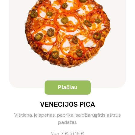
Plačiau
VENECIJOS PICA
Vištiena, jelapenas, paprika, saldžiarūgštis aštrus
padažas
Nuo 7 € iki 15 €