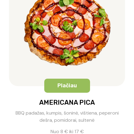
Plačiau
AMERICANA PICA
BBQ padažas, kumpis, šoninė, vištiena, peperoni
dešra, pomidorai, sultenė
Nuo 8 € iki 17 €